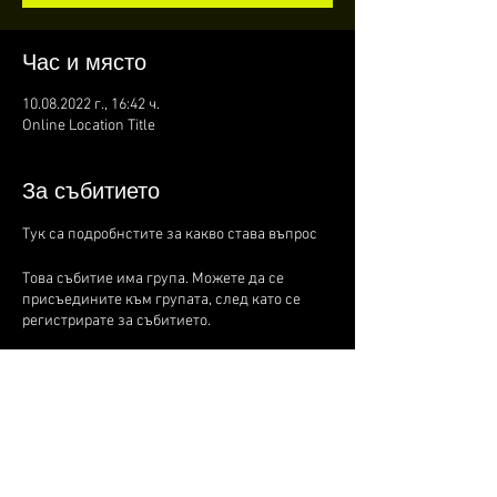
Час и място
10.08.2022 г., 16:42 ч.
Online Location Title
За събитието
Тук са подробнстите за какво става въпрос
Това събитие има група. Можете да се
присъедините към групата, след като се
регистрирате за събитието.
Споделете това събитие