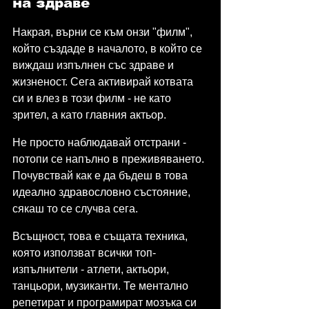
на здраве
Накрая, върни се към онзи "филм", 
който създаде в началото, в който се 
виждаш изпълнен със здраве и 
жизненост. Сега активирай котвата 
си и влез в този филм - не като 
зрител, а като главния актьор.
Не просто наблюдавай отстрани - 
потопи се напълно в преживяването. 
Почувствай как е да бъдеш в това 
идеално здравословно състояние, 
сякаш то се случва сега.
Всъщност, това е същата техника, 
която използват всички топ-
изпълнители - атлети, актьори, 
танцьори, музиканти. Те ментално 
репетират и програмират мозъка си 