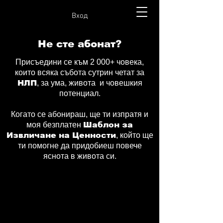
Вход
Не сте абонат?
Присъедини се към 2 000+ човека,
които всяка събота сутрин четат за
НЛП
, за ума, живота и човешкия
потенциал.
Когато се абонираш, ще ти изпратя и
моя безплатен
Шаблон за
Извличане на Ценности
, който ще
ти помогне да придобиеш повече
яснота в живота си.