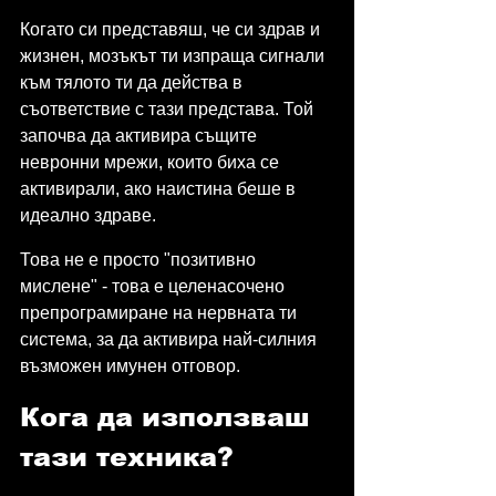
Когато си представяш, че си здрав и 
жизнен, мозъкът ти изпраща сигнали 
към тялото ти да действа в 
съответствие с тази представа. Той 
започва да активира същите 
невронни мрежи, които биха се 
активирали, ако наистина беше в 
идеално здраве.
Това не е просто "позитивно 
мислене" - това е целенасочено 
препрограмиране на нервната ти 
система, за да активира най-силния 
възможен имунен отговор.
Кога да използваш 
тази техника?