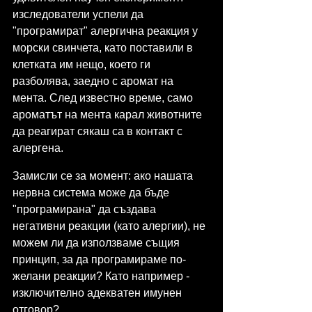
изследователи успели да 
"програмират" алергична реакция у 
морски свинчета, като поставили в 
клетката им нещо, което ги 
разболява, заедно с аромат на 
мента. След известно време, само 
ароматът на мента карал животните 
да реагират сякаш са в контакт с 
алергена.
Замисли се за момент: ако нашата 
нервна система може да бъде 
"програмирана" да създава 
негативни реакции (като алергии), не 
можем ли да използваме същия 
принцип, за да програмираме по-
желани реакции? Като например - 
изключително адекватен имунен 
отговор?