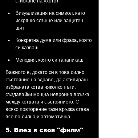
стискане на ухото)
Визуализация на символ, като 
искрящо слънце или защитен 
щит
Конкретна дума или фраза, която 
си казваш
Мелодия, която си тананикаш
Важното е, докато си в това силно 
състояние на здраве, да активираш 
избраната котва няколко пъти, 
създавайки мощна невронна връзка 
между котвата и състоянието. С 
всяко повторение тази връзка става 
все по-силна и автоматична.
5. Влез в своя "филм" 