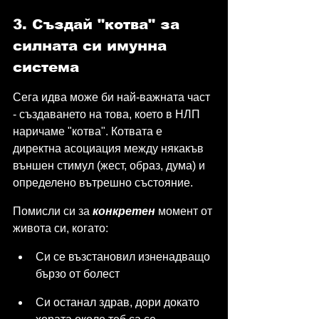
3. Създай "котва" за 
силната си имунна 
система
Сега идва може би най-важната част 
- създаването на това, което в НЛП 
наричаме "котва". Котвата е 
директна асоциация между някакъв 
външен стимул (жест, образ, дума) и 
определено вътрешно състояние.
Помисли си за 
конкретен 
момент от 
живота си, когато:
Си се възстановил изненадващо 
бързо от болест
Си останал здрав, дори докато 