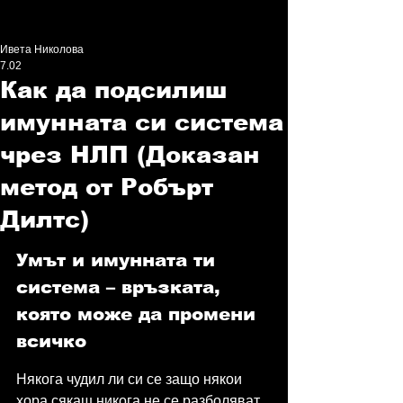
Ивета Николова
7.02
Как да подсилиш
имунната си система
чрез НЛП (Доказан
метод от Робърт
Дилтс)
Умът и имунната ти 
система – връзката, 
която може да промени 
всичко
Някога чудил ли си се защо някои 
хора сякаш никога не се разболяват, 