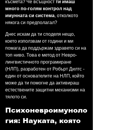
късмета? Че всъщност 
ти имаш 
много по-голям контрол над 
имунната си система
, отколкото 
някога си предполагал?
Днес искам да ти споделя нещо, 
което използвам от години и ми 
помага да поддържам здравето си на 
топ ниво. Това е метод от Невро-
лингвистичното програмиране 
(НЛП), разработен от Робърт Дилтс - 
един от основателите на НЛП, който 
може да ти помогне да активираш 
естествените защитни механизми на 
тялото си.
Психоневроимуноло
гия: Науката, която 