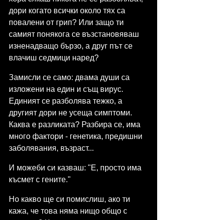
дори когато всички около тях са 
повалени от грип? Или защо ти 
самият понякога се възстановяваш 
изненадващо бързо, а друг път се 
влачиш седмици наред?
Замисли се само: двама души са 
изложени на един и същ вирус. 
Единият се разболява тежко, а 
другият дори не усеща симптоми. 
Каква е разликата? Разбира се, има 
много фактори - генетика, предишни 
заболявания, възраст... 
И можеби си казваш: "Е, просто има 
късмет с гените."
Но какво ще си помислиш, ако ти 
кажа, че това няма нищо общо с 