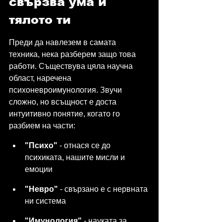
свързва ума и 
тялото ти
Преди да навлезем в самата 
техника, нека разберем защо това 
работи. Съществува цяла научна 
област, наречена 
психоневроимунология. Звучи 
сложно, но всъщност е доста 
интуитивно понятие, когато го 
разбием на части:
"Психо"
 - отнася се до 
психиката, нашите мисли и 
емоции
"Невро"
 - свързано е с нервната 
ни система
"Имунология"
 - науката за 