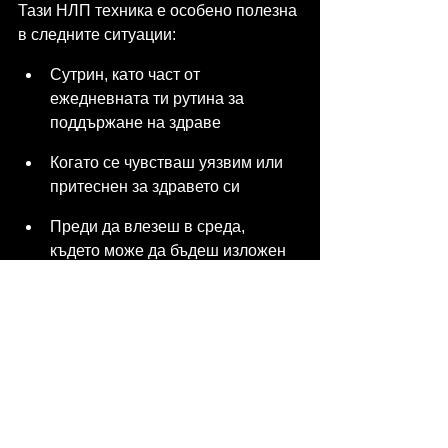
Тази НЛП техника е особено полезна 
в следните ситуации:
Сутрин, като част от 
ежедневната ти рутина за 
поддържане на здраве
Когато се чувстваш уязвим или 
притеснен за здравето си
Преди да влезеш в среда, 
където може да бъдеш изложен 
на вируси (например, при 
пътуване в самолет, социални 
събития с много хора)
Ако смяташ, че може вече да си 
бил изложен на нещо
Когато усетиш първите признаци 