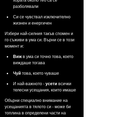
хората около теб са се 
разболявали
Си се чувствал изключително 
жизнен и енергичен
Избери най-силния такъв спомен и 
го съживи в ума си. Върни се в този 
момент и:
Виж
 в ума си точно това, което 
виждаше тогава
Чуй
 това, което чуваше
И най-важното - 
усети
 всички 
телесни усещания, които имаше
Обърни специално внимание на 
усещанията в тялото си - може би 
топлина в определени части на 