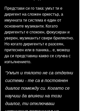
Представи си го така: умът ти е 
диригент на сложен оркестър, а 
имунната ти система е един от 
основните музиканти. Когато 
диригентът е спокоен, фокусиран и 
уверен, музикантът свири брилянтно. 
Но когато диригентът е разсеян, 
притеснен или в паника... е, можеш 
да си представиш какво се случва с 
изпълнението.
"Умът и тялото не са отделни 
системи - те са в постоянен 
диалог помежду си. Когато се 
научиш да влияеш на този 
диалог, ти отключваш 