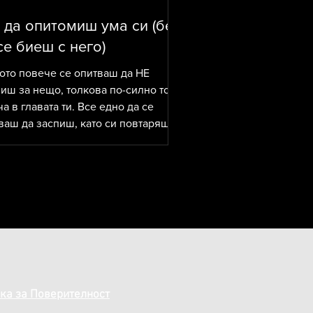
 да опитомиш ума си (без
се биеш с него)
ото повече се опитваш да НЕ
иш за нещо, толкова по-силно то се
ча в главата ти. Все едно да се
ваш да заспиш, като си повтаряш
бва да заспя, трябва да заспя" -
нтиран начин да останеш буден до
ра прекарват години
ити на сила да „изтрият”
тивните мисли. С положителни
мации, осъзнаване, медитации,
о дори понякога да имат ефект,
о ги карат да се чувстват още по-
 когато “филмите” се върнат.
ка за Поверителност