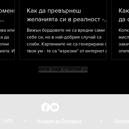
роменят
Как да превърнеш
Как
желанията си в реалност -
да 
без вижън борд, свещи и
ова или
Вижън бордовете не са вредни сами по
Колк
Меркурий в ретроград
а да
себе си, но в най-добрия случай са
мисл
елни
слаби. Картинките не са генерирани от
зака
иета. И
твоя ум - те са “изрезки” от интернет или
опит
другиго в
може би дори AI-генерирани. Умът ти
"Тря
о вече
бързо губи емоционален ангажимент
гара
ВИЖ ОЩЕ СТАТИИ >>
ен
към тях. Стават фон. Тапет. И най-
сутринта. Много хо
 е
важното - обикновено нямат никаква
в оп
тър.
връзка с истинските ти ценности. Без
нега
тази връзка те просто не работят.
афир
коит
чест
зле,
 | НЛП
•
Условия за Ползване
•
Полити