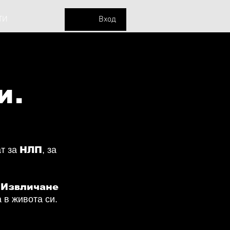
ТИ
Вход
и.
ат за
НЛП
, за
 Извличане
 в живота си.