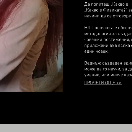
Да попиташ „Какво е Н
„Какво е Физиката?“ з
начини да се отговори
НЛП понякога е обясн
методология за създа
човешки постижения, к
приложени във всяка 
един човек.
Веднъж създаден един
може да го научи, за 
умение, или иначе каза
ПРОЧЕТИ ОЩЕ >>