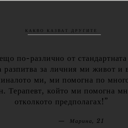
КАКВО КАЗВАТ ДРУГИТЕ
нещо по-различно от стандартната
 разпитва за личния ми живот и 
миналото ми, ми помогна по мног
н. Терапевт, който ми помогна мн
отколкото предполагах!”
— Марина, 21