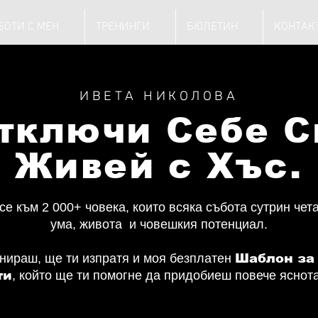
БОТИ С МЕН
ТРЕНИНГИ
БЮЛЕТИН
КОНТАК
ИВЕТА НИКОЛОВА
тключи Себе С
Живей с Хъс.
е към 2 000+ човека, които всяка събота сутрин чет
ума, живота и човешкия потенциал.
онираш, ще ти изпратя и моя безплатен
Шаблон за
ти
, който ще ти помогне да придобиеш повече яснота