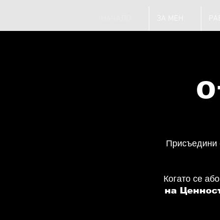
НАЧАЛО
ЗА МЕН
РА
О
Присъедини с
Когато се аб
на Ценнос