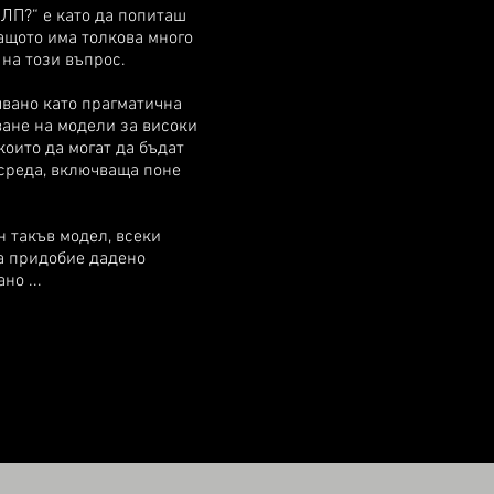
ЛП?“ е като да попиташ
ащото има толкова много
 на този въпрос.
явано като прагматична
ване на модели за високи
оито да могат да бъдат
среда, включваща поне
 такъв модел, всеки
да придобие дадено
но ...