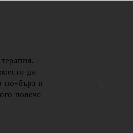
 терапия.
вместо да
о по-бърз и
ого повече