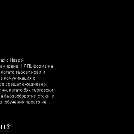
ах с Невро-
амиране (НЛП), форма на
когато търсех нови и
за комуникация с
 се срещах ежедневно.
ини, когато бях търговски
а бързооборотни стоки, и
и обучения просто не...
ЛП?