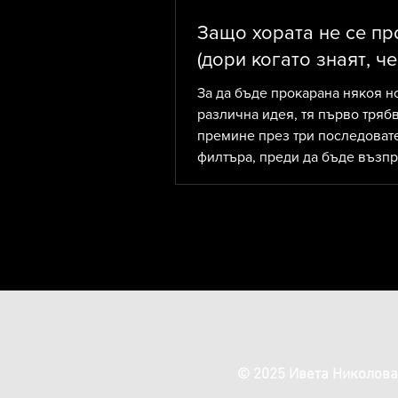
Защо хората не се п
(дори когато знаят, че
трябва)
За да бъде прокарана някоя н
различна идея, тя първо трябв
премине през три последоват
филтъра, преди да бъде възпр
това важи както за да убедим 
нещо различно от това, в коет
вярва, така и за нашия собств
вътрешен диктатор. И логиката
последният, а не първият фил
© 2025 Ивета Николова