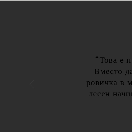
“Това е 
Вместо да
ровичка в 
лесен начи