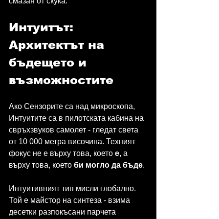
смазан от скука.
Интуитът: 
Архитектът на 
бъдещето и 
възможностите
Ако Сензорите са над микроскопа, 
Интуитите са в пилотската кабина на 
свръхзвуков самолет - гледат света 
от 10 000 метра височина. Техният 
фокус не е върху това, което 
е
, а 
върху това, което 
би могло да бъде
.
Интуитивният тип мисли глобално. 
Той е майстор на синтеза - взима 
десетки разпокъсани парчета 