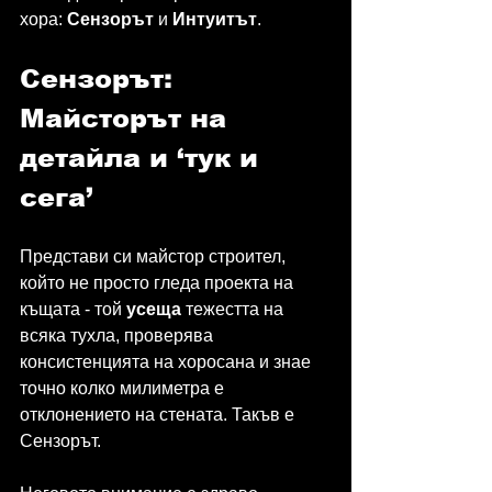
хора: 
Сензорът
 и 
Интуитът
.
Сензорът: 
Майсторът на 
детайла и ‘тук и 
сега’
Представи си майстор строител, 
който не просто гледа проекта на 
къщата - той 
усеща
 тежестта на 
всяка тухла, проверява 
консистенцията на хоросана и знае 
точно колко милиметра е 
отклонението на стената. Такъв е 
Сензорът.