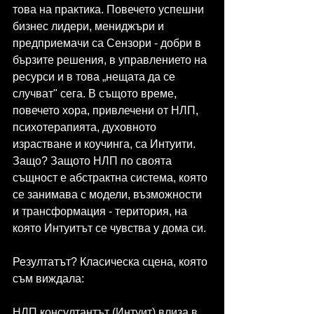
това на практика. Повечето успешни 
бизнес лидери, мениджъри и 
предприемачи са Сензори - добри в 
бързите решения, в управлението на 
ресурси и в това „нещата да се 
случват" сега. В същото време, 
повечето хора, привлечени от НЛП, 
психотерапията, духовното 
израстване и коучинга, са Интуити. 
Защо? Защото НЛП по своята 
същност е абстрактна система, която 
се занимава с модели, възможности 
и трансформация - територия, на 
която Интуитът се чувства у дома си.
Резултатът? Класическа сцена, която 
съм виждала:
НЛП консултантът (Интуит) влиза в 