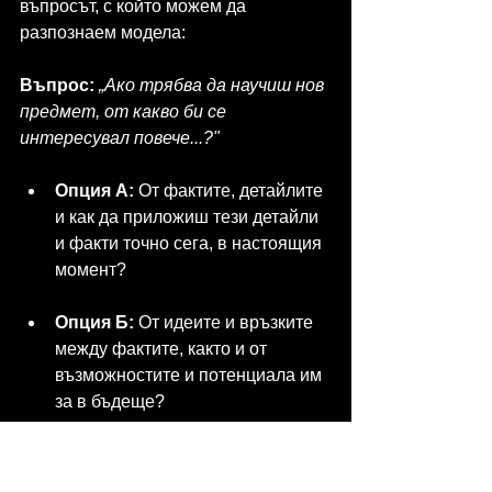
въпросът, с който можем да 
разпознаем модела:
Въпрос:
„Ако трябва да научиш нов 
предмет, от какво би се 
интересувал повече...?"
Опция А:
 От фактите, детайлите 
и как да приложиш тези детайли 
и факти точно сега, в настоящия 
момент?
Опция Б:
 От идеите и връзките 
между фактите, както и от 
възможностите и потенциала им 
за в бъдеще?
Анализ: