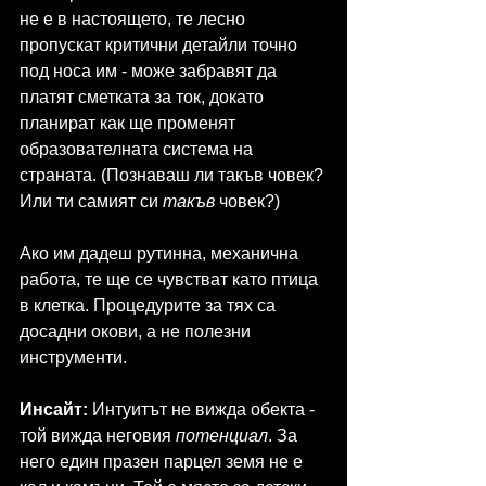
не е в настоящето, те лесно 
пропускат критични детайли точно 
под носа им - може забравят да 
платят сметката за ток, докато 
планират как ще променят 
образователната система на 
страната. (Познаваш ли такъв човек? 
Или ти самият си 
такъв
 човек?)
Ако им дадеш рутинна, механична 
работа, те ще се чувстват като птица 
в клетка. Процедурите за тях са 
досадни окови, а не полезни 
инструменти.
Инсайт:
 Интуитът не вижда обекта - 
той вижда неговия 
потенциал
. За 
него един празен парцел земя не е 