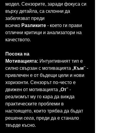
модел. Сензорите, заради фокуса си 
върху детайла, са склонни да 
забелязват преди 
всичко 
Разликите
 - което ги прави 
отлични критици и анализатори на 
качеството.
Посока на 
Мотивацията:
 Интуитивният тип е 
силно свързан с мотивацията „
Към
" - 
привлечен е от бъдещи цели и нови 
хоризонти. Сензорът по-често е 
движен от мотивацията „
От
" - 
реализмът му го кара да вижда 
практическите проблеми в 
настоящето, които трябва да бъдат 
решени 
сега
, преди да е станало 
твърде късно.