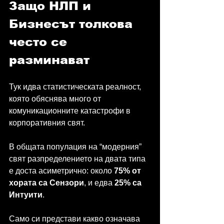
Защо НЛП и 
Бизнесът толкова 
често се 
разминават
Тук идва статистическата реалност, 
която обяснява много от 
комуникационните катастрофи в 
корпоративния свят.
В общата популация на “модерния” 
свят разпределението на двата типа 
е доста асиметрично: около 
75% от 
хората са Сензори
, и едва 
25% са 
Интуити
.
Само си представи какво означава 