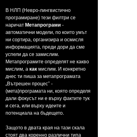
В НЛП (Невро-лингвистично 
програмиране) тези филтри се 
наричат 
Метапрограми
 - 
автоматични модели, по които умът 
ни сортира, организира и осмисля 
информацията, преди дори да сме 
успели да се замислим. 
Метапрограмите определят не какво 
мислим, а 
как
 мислим. И конкретно 
днес ти пиша за метапрограмата 
„Вътрешен процес" - 
(мета)програмата ни, която определя 
дали фокусът ни е върху фактите тук 
и сега, или върху идеите и 
потенциала на бъдещето.
Защото в двата края на тази скала 
стоят два коренно различни типа 