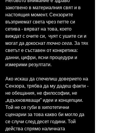
Неговото внимание е здраво 
закотвено в материалния свят и в 
настоящия момент. Сензорите 
възприемат света чрез петте си 
сетива - вярват на това, което 
виждат с очите си,  чуят с ушите си и 
могат да докоснат 
точно сега
. За тях 
светът е съставен от конкретика: 
данни, цифри, ясни процедури и 
измерими резултати.
Ако искаш да спечелиш доверието на 
Сензора, трябва да му дадеш факти - 
не обещания, не философии, не 
„вдъхновяващи” идеи и концепции. 
Той не се губи в хипотетични 
сценарии за това какво би могло да 
се случи след десет години. Той 
действа спрямо наличната 