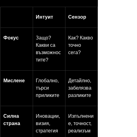
Интуит
Сензор
Фокус
Защо? 
Как? Какво 
Какви са 
точно 
възможнос
сега?
тите?
Мислене
Глобално, 
Детайлно, 
търси 
забелязва 
приликите
разликите
Силна 
Иновации, 
Изпълнени
страна
визия, 
е, точност, 
стратегия
реализъм