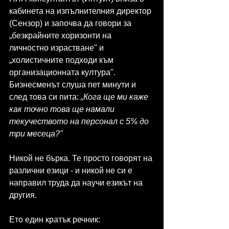
кабинета на изпълнителния директор 
(Сензор) и започва да говори за 
„безкрайните хоризонти на 
личностно израстване" и 
„холистичните подходи към 
организационната култура". 
Бизнесменът слуша пет минути и 
след това си пита: 
„Кога ще ми каже 
как точно това ще намали 
текучеството на персонал с 5% до 
три месеца?"
Никой не бърка. Те просто говорят на 
различни езици - и никой не си е 
направил труда да научи езикът на 
другия.
Ето един кратък речник: