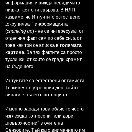
информация и вижда невидимата 
нишка, която ги свързва. В НЛП 
казваме, че Интуитите естествено 
„окрупняват" информацията 
(
chunking up
) - не се интересуват от 
отделния факт сам по себе си, а от 
това как той се вписва в 
голямата 
картина
. За тях фактите са просто 
тухлички, от които се гради храмът 
на бъдещето.
Интуитите са естествени оптимисти. 
Те живеят в утрешния ден, който 
винаги е пълен с потенциал.
Именно заради това обаче те често 
изглеждат „отнесени" или дори 
„повърхностни" в очите на 
Сензорите. Тъй като вниманието им 