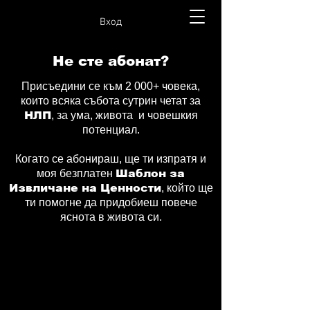
Вход
Не сте абонат?
Присъедини се към 2 000+ човека,
които всяка събота сутрин четат за
НЛП
, за ума, живота и човешкия
потенциал.
Когато се абонираш, ще ти изпратя и
моя безплатен
Шаблон за
Извличане на Ценности
, който ще
ти помогне да придобиеш повече
яснота в живота си.