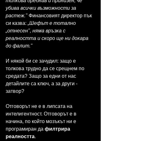
толкова дребнав и принизен, че 
убива всички възможности за 
растеж."
 Финансовият директор пък 
си казва: 
„Шефът е тотално 
„отнесен", няма връзка с 
реалността и скоро ще ни докара 
до фалит."
И някой би се зачудил: защо е 
толкова трудно да се срещнем по 
средата? Защо за едни от нас 
детайлите са ключ, а за други - 
затвор?
Отговорът не е в липсата на 
интелигентност. Отговорът е в 
начина, по който мозъкът ни е 
програмиран да 
филтрира 
реалността
.