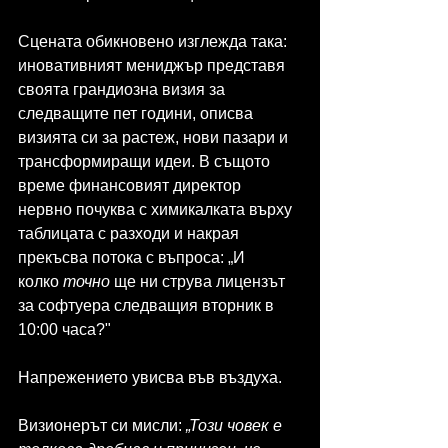
Сцената обикновено изглежда така: 
иновативният мениджър представя 
своята грандиозна визия за 
следващите пет години, описва 
визията си за растеж, нови пазари и 
трансформиращи идеи. В същото 
време финансовият директор 
нервно почуква с химикалката върху 
таблицата с разходи и накрая 
прекъсва потока с въпроса: „И 
колко 
точно
 ще ни струва лицензът 
за софтуера следващия вторник в 
10:00 часа?"
Напрежението увисва във въздуха.
Визионерът си мисли: 
„Този човек е 