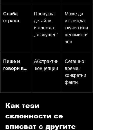
Слаба 
Пропуска 
Може да 
страна
детайли, 
изглежда 
изглежда 
скучен или 
„въздушен"
песимисти
чен
Пише и 
Абстрактни
Сегашно 
говори в...
 концепции
време, 
конкретни 
факти
Как тези 
склонности се 
вписват с другите 