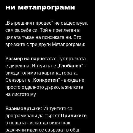
ни метапрограми
„Вътрешният процес" не съществува 
сам за себе си. Той е преплетен в 
цялата тъкан на психиката ни. Ето 
връзките с три други Метапрограми:
Размер на парчетата:
 Тук връзката 
е директна. Интуитът е „
Глобален
" - 
вижда голямата картина, гората. 
Сензорът е „
Конкретен
" - вижда не 
просто отделното дърво, а жилките 
на листото му.
Взаимовръзки:
 Интуитите са 
програмирани да търсят 
Приликите 
в нещата - искат да видят как 
различни идеи се свързват в общ 