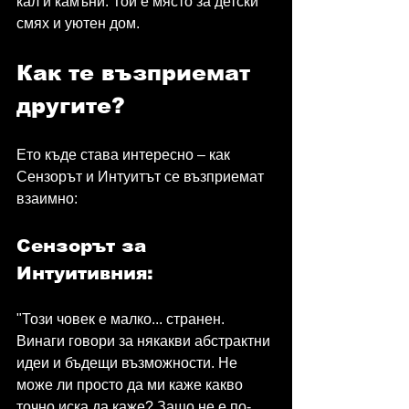
кал и камъни. Той е място за детски 
смях и уютен дом.
Как те възприемат 
другите?
Ето къде става интересно – как 
Сензорът и Интуитът се възприемат 
взаимно:
Сензорът за 
Интуитивния:
"Този човек е малко... странен. 
Винаги говори за някакви абстрактни 
идеи и бъдещи възможности. Не 
може ли просто да ми каже какво 
точно иска да каже? Защо не е по-