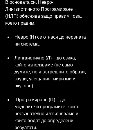
В основата си, Невро-
Лингвистичното Програмиране 
(НЛП) обяснява защо правим това, 
което правим. 
Невро (
Н
) се отнася до нервната 
ни система, 
Лингвистично (
Л
) – до езика, 
който използваме (не само 
думите, но и вътрешните образи, 
звуци, усещания, миризми и 
вкусове),
 Програмиране (
П
) – до 
моделите и програмите, които 
несъзнателно изпълняваме и 
които водят до определени 
резултати.