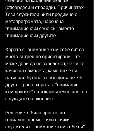
членове на кабинния екипаж 
(стюардеси и стюарди). Причината? 
Тези служители били предимно с 
метапрограмата, наречена 
"внимание към себе си" вместо 
"внимание към другите".
Хората с "внимание към себе си" са 
много вътрешно ориентирани – те 
може дори да не забележат, че си се 
качил на самолета, камо ли че си 
натиснал бутона за обслужване. От 
друга страна, хората с "внимание 
към другите" са изключително наясно 
с нуждите на околните.
Решението било просто, но 
гениално: преместили всички 
служители с "внимание към себе си" 