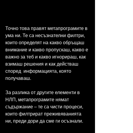
Точно това правят метапрограмите в 
ума ни. Те са несъзнателни филтри, 
които определят на какво обръщаш 
внимание и какво пропускаш, какво е 
важно за теб и какво игнорираш, как 
взимаш решения и как действаш 
според  информацията, която 
получаваш.
За разлика от другите елементи в 
НЛП, метапрограмите нямат 
съдържание – те са чисти процеси, 
които филтрират преживяванията 
ни, преди дори да сме ги осъзнали.