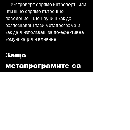
– "екстроверт спрямо интроверт" или 
"външно спрямо вътрешно 
поведение". Ще научиш как да 
разпознаваш тази метапрограма и 
как да я използваш за по-ефективна 
комуникация и влияние.
Защо 
метапрограмите са 
различни от 
психометричните 
тестове
Може би се чудиш как 
метапрограмите се различават от 
популярните психометрични тестове 