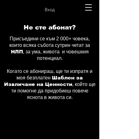
Вход
Не сте абонат?
Присъедини се към 2 000+ човека,
които всяка събота сутрин четат за
НЛП
, за ума, живота и човешкия
потенциал.
Когато се абонираш, ще ти изпратя и
моя безплатен
Шаблон за
Извличане на Ценности
, който ще
ти помогне да придобиеш повече
яснота в живота си.