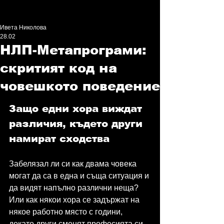
Ивета Николова
28.02
НЛП-Метапрограми:
скритият код на
човешкото поведение
Защо едни хора виждат 
различия, където други 
намират сходства
Забелязал ли си как двама човека 
могат да са в една и съща ситуация и 
да видят напълно различни неща? 
Или как някои хора се задържат на 
някое работно място с години, 
докато други сменят професията си 