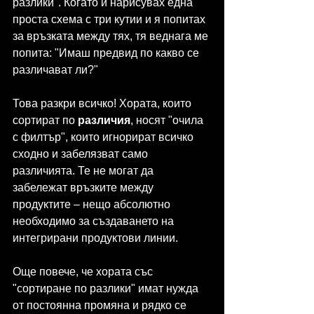
разлики". Когато й нарисувах една 
проста схема с три кутии и я попитах 
за връзката между тях, тя веднага ме 
попита: "Имаш предвид по какво се 
различават ли?"
Това разкри всичко! Хората, които 
сортират по 
различия
, носят "очила 
с филтър", които игнорират всичко 
сходно и забелязват само 
различията. Те не могат да 
забележат връзките между 
продуктите – нещо абсолютно 
необходимо за създаването на 
интегрирани продуктови линии.
Още повече, че хората със 
"сортиране по разлики" имат нужда 
от постоянна промяна и рядко се 