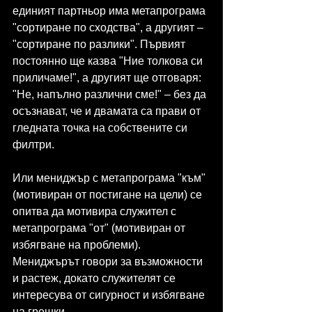
единият партньор има метапрограма 
"сортиране по сходства", а другият – 
"сортиране по разлики". Първият 
постоянно ще казва "Ние толкова си 
приличаме!", а другият ще отговаря: 
"Не, напълно различни сме!" – без да 
осъзнават, че и двамата са прави от 
гледната точка на собствените си 
филтри.
Или мениджър с метапрограма "към" 
(мотивиран от постигане на цели) се 
опитва да мотивира служител с 
метапрограма "от" (мотивиран от 
избягване на проблеми). 
Мениджърът говори за възможности 
и растеж, докато служителят се 
интересува от сигурност и избягване 
на грешки.