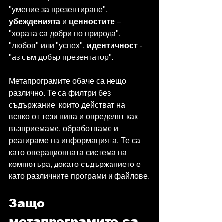
"умение за презентиране", 
убежденията 
и 
ценностите 
– 
"хората са добри по природа", 
"любов" или "успех", 
идентичност 
- 
"аз съм добър презентатор".
Метапрограмите обаче са нещо 
различно. Те са филтри без 
съдържание, които действат на 
всяко от тези нива и определят как 
възприемаме, обработваме и 
реагираме на информацията. Те са 
като операционната система на 
компютъра, докато съдържанието е 
като различните програми и файлове.
Защо 
метапрограмите са 