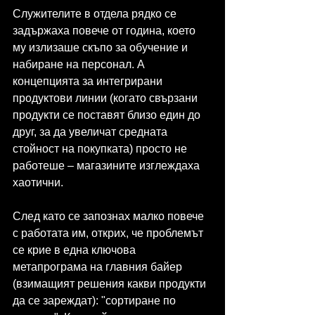
Служителите в отдела рядко се 
задържаха повече от година, което 
му излизаше скъпо за обучение и 
набиране на персонал. А 
концепцията за интегрирани 
продуктови линии (когато свързани 
продукти се поставят близо един до 
друг, за да увеличат средната 
стойност на покупката) просто не 
работеше – магазините изглеждаха 
хаотични.
След като се запознах малко повече 
с работата им, открих, че проблемът 
се крие в една ключова 
метапрограма на главния байер 
(взимащият решения какви продукти 
да се зареждат): "сортиране по 