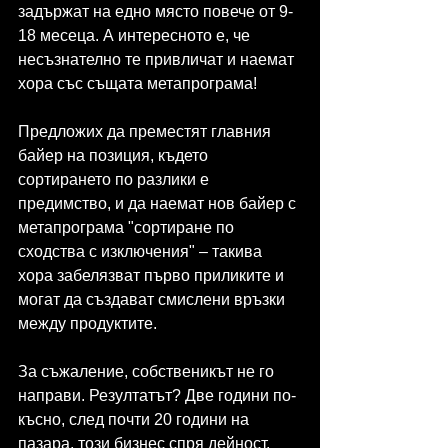
задържат на едно място повече от 9-
18 месеца. А интересното е, че 
несъзнателно те привличат и наемат 
хора със същата метапрограма!
Предложих да преместят главния 
байер на позиция, където 
сортирането по разлики е 
предимство, и да наемат нов байер с 
метапрограма "сортиране по 
сходства с изключения" – такива 
хора забелязват първо приликите и 
могат да създават смислени връзки 
между продуктите.
За съжаление, собственикът не го 
направи. Резултатът? Две години по-
късно, след почти 20 години на 
пазара, този бизнес спря дейност.