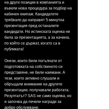
на други позиции в компанията и 
въвели нова процедура за подбор на 
кабинен екипаж. Кандидатите 
трябвало да направят 5-минутна 
презентация пред останалите 
кандидати. Но истинската оценка не 
била за презентацията, а за начина, 
по който се държат, когато са в 
публиката!
Онези, които били погълнати от 
подготовката на собственото си 
представяне, не били наемани. А 
тези, които активно слушали и 
обръщали внимание на другите 
презентации, получавали работата. 
Резултатът? SAS не само оцелва, но 
и започва да печели награди за 
добро обслужване.