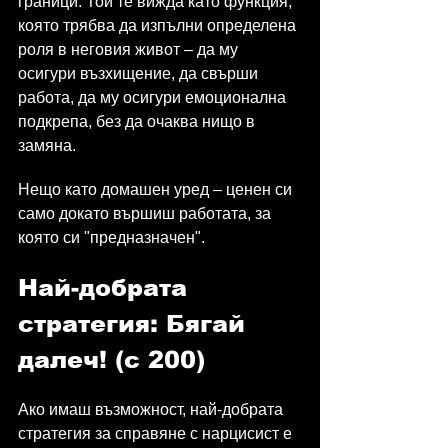
граници. Той те вижда като функция, 
която трябва да изпълни определена 
роля в неговия живот – да му 
осигури възхищение, да свърши 
работа, да му осигури емоционална 
подкрепа, без да очаква нищо в 
замяна.
Нещо като домашен уред – ценен си 
само докато вършиш работата, за 
която си "предназначен".
Най-добрата 
стратегия: Бягай 
далеч! (с 200)
Ако имаш възможност, най-добрата 
стратегия за справяне с нарцисист е 