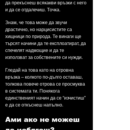
да прекъснеш всякакви връзки с него 
и да се отдалечиш. Точка.
Знам, че това може да звучи 
драстично, но нарцисистите са 
хищници по природа. Те винаги ще 
търсят начини да те експлоатират, да 
спечелят надмощие и да те 
използват за собствените си нужди.
Гледай на това като на отровна 
връзка – колкото по-дълго оставаш, 
толкова повече отрова се просмуква 
в системата ти. Понякога 
единственият начин да се “изчистиш” 
е да се откъснеш напълно.
Ами ако не можеш 
да избягаш?