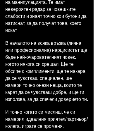
на манипулацията. Те имат 
невероятен радар за човешките 
слабости и знаят точно кои бутони да 
натиснат, за да получат това, което 
искат.
В началото на всяка връзка (лична 
или професионална) нарцисистът ще 
бъде най-очарователният човек, 
когото някога си срещал. Ще те 
обсипе с комплименти, ще те накара 
да се чувстваш специален, ще 
намери точно онези неща, които те 
карат да се чувстваш добре, и ще ги 
използва, за да спечели доверието ти.
И точно когато си мислиш, че си 
намерил идеалния приятел/партньор/
колега, играта се променя. 