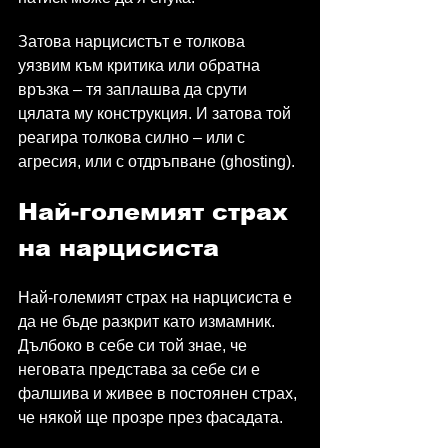
Затова нарцисистът е толкова 
уязвим към критика или обратна 
връзка – тя заплашва да срути 
цялата му конструкция. И затова той 
реагира толкова силно – или с 
агресия, или с отдръпване (ghosting).
Най-големият страх 
на нарцисиста
Най-големият страх на нарцисиста е 
да не бъде разкрит като измамник. 
Дълбоко в себе си той знае, че 
неговата представа за себе си е 
фалшива и живее в постоянен страх, 
че някой ще прозре през фасадата.