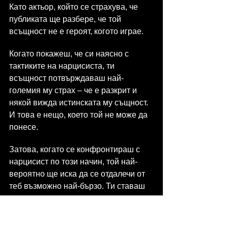
Като актьор, който се страхува, че 
публиката ще разбере, че той 
всъщност не е героят, когото играе.
Когато покажеш, че си наясно с 
тактиките на нарцисиста, ти 
всъщност потвърждаваш най-
големия му страх – че е разкрит и 
някой вижда истинската му същност. 
И това е нещо, което той не може да 
понесе.
Затова, когато се конфронтираш с 
нарцисист по този начин, той най-
вероятно ще иска да се отдалечи от 
теб възможно най-бързо. Ти ставаш 
опасен за него, защото виждаш през 
фасадата.