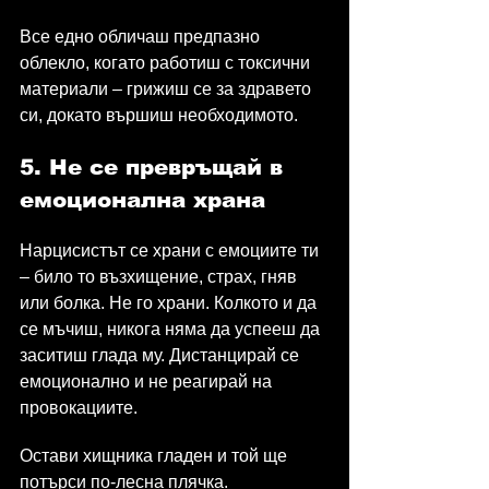
Все едно обличаш предпазно 
облекло, когато работиш с токсични 
материали – грижиш се за здравето 
си, докато вършиш необходимото.
5. Не се превръщай в 
емоционална храна
Нарцисистът се храни с емоциите ти 
– било то възхищение, страх, гняв 
или болка. Не го храни. Колкото и да 
се мъчиш, никога няма да успееш да 
заситиш глада му. Дистанцирай се 
емоционално и не реагирай на 
провокациите.
Остави хищника гладен и той ще 
потърси по-лесна плячка.