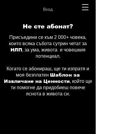
Вход
Не сте абонат?
Присъедини се към 2 000+ човека,
които всяка събота сутрин четат за
НЛП
, за ума, живота и човешкия
потенциал.
Когато се абонираш, ще ти изпратя и
моя безплатен
Шаблон за
Извличане на Ценности
, който ще
ти помогне да придобиеш повече
яснота в живота си.