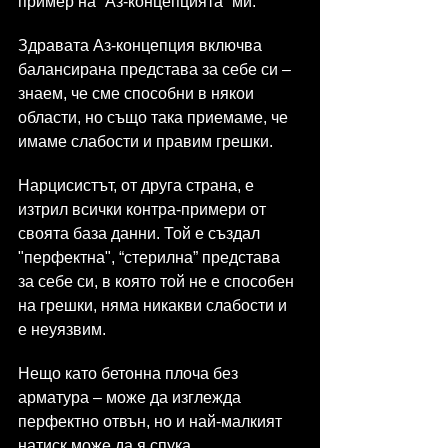
пример на “Аз-концепцията” ми.
Здравата Аз-концепция включва 
балансирана представа за себе си – 
знаем, че сме способни в някои 
области, но също така приемаме, че 
имаме слабости и правим грешки.
Нарцисистът, от друга страна, е 
изтрил всички контра-примери от 
своята база данни. Той е създал 
"перфектна", “стерилна” представа 
за себе си, в която той не е способен 
на грешки, няма никакви слабости и 
е неуязвим.
Нещо като бетонна плоча без 
арматура – може да изглежда 
перфектно отвън, но и най-малкият 
натиск може да я спука.