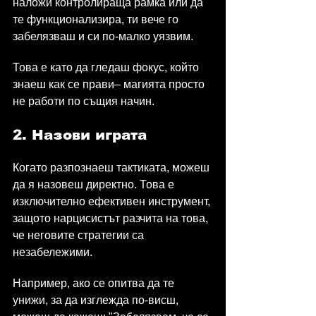
наложи контролираща рамка или да 
те функционализира, ти вече го 
забелязваш и си по-малко уязвим.
Това е като да гледаш фокус, който 
знаеш как се прави– магията просто 
не работи по същия начин.
2. Назови играта
Когато разпознаеш тактиката, можеш 
да я назовеш директно. Това е 
изключително ефективен инструмент, 
защото нарцисистът разчита на това, 
че неговите стратегии са 
незабележими.
Например, ако се опитва да те 
унижи, за да изглежда по-висш, 