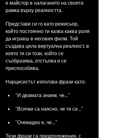
е майстор в налагането на своята 
рамка върху реалността.
Представи си го като режисьор, 
който постоянно ти казва каква роля 
да играеш в неговия филм. Той 
създава цяла виртуална реалност, в 
която ти си този, който се 
съобразява, отстъпва и се 
приспособява.
Нарцисистът използва фрази като:
"И двамата знаем, че..."
"Всички са наясно, че ти си..."
"Очевидно е, че..."
Тези фрази са предположения, с 