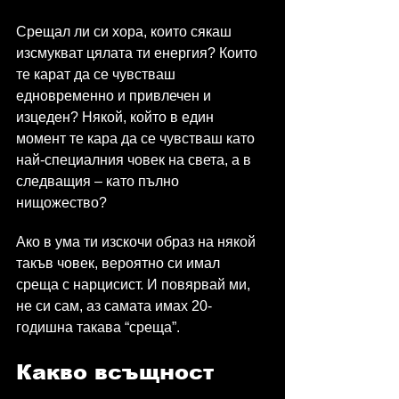
Срещал ли си хора, които сякаш 
изсмукват цялата ти енергия? Които 
те карат да се чувстваш 
едновременно и привлечен и 
изцеден? Някой, който в един 
момент те кара да се чувстваш като 
най-специалния човек на света, а в 
следващия – като пълно 
нищожество?
Ако в ума ти изскочи образ на някой 
такъв човек, вероятно си имал 
среща с нарцисист. И повярвай ми, 
не си сам, аз самата имах 20-
годишна такава “среща”.
Какво всъщност 