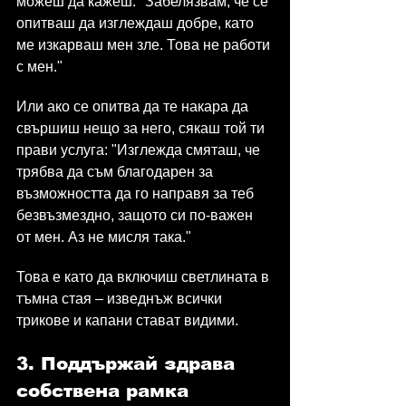
можеш да кажеш: "Забелязвам, че се 
опитваш да изглеждаш добре, като 
ме изкарваш мен зле. Това не работи 
с мен."
Или ако се опитва да те накара да 
свършиш нещо за него, сякаш той ти 
прави услуга: "Изглежда смяташ, че 
трябва да съм благодарен за 
възможността да го направя за теб 
безвъзмездно, защото си по-важен 
от мен. Аз не мисля така."
Това е като да включиш светлината в 
тъмна стая – изведнъж всички 
трикове и капани стават видими.
3. Поддържай здрава 
собствена рамка