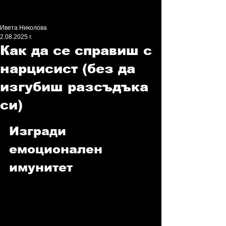
Ивета Николова
2.08.2025 г.
Как да се справиш с
нарцисист (без да
изгубиш разсъдъка
си)
Изгради 
емоционален 
имунитет