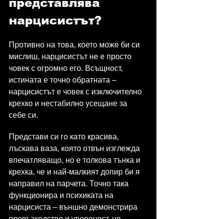
представлява 
нарцисистът?
Противно на това, което може би си 
мислиш, нарцисистът не е просто 
човек с огромно его. Всъщност, 
истината е точно обратната – 
нарцисистът е човек с изключително 
крехко и нестабилно усещане за 
себе си.
Представи си го като красива, 
лъскава ваза, която отвън изглежда 
впечатляващо, но е толкова тънка и 
крехка, че и най-малкият допир би я 
направил на парчета. Точно така 
функционира и психиката на 
нарцисиста – външно демонстрира 
превъзходство и увереност, но 