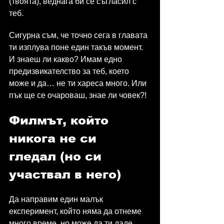
(твоята), веднага би се съгласил с 
теб.
Сигурна съм, че точно сега в главата 
ти изплува поне един такъв момент. 
И знаеш ли какво? Имам едно 
предизвикателство за теб, което 
може и да… не ти хареса много. Или 
пък ще се очароваш, знае ли човек?!
Филмът, който 
никога не си 
гледал (но си 
участвал в него)
Да направим един малък 
експеримент, който няма да отнеме 
много време, но може да ти даде 