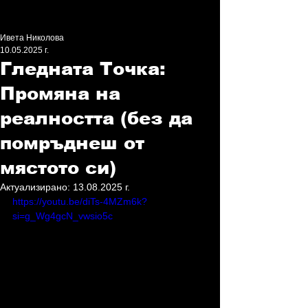
Ивета Николова
10.05.2025 г.
Гледната Точка:
Промяна на
реалността (без да
помръднеш от
мястото си)
Актуализирано:
13.08.2025 г.
https://youtu.be/diTs-4MZm6k?
si=g_Wg4gcN_vwsio5c