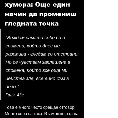
хумора: Още един 
начин да промениш 
гледната точка
"Виждам самата себе си в 
спомена, който днес ме 
разсмива - гледам го отстрани. 
Но се чувствам заклещена в 
спомена, който все още ми 
действа зле, все едно съм в 
него."
Галя, 43г
Това е много често срещан отговор. 
Много хора са така. Възможността да 