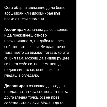
Сега обърни внимание дали беше 
асоцииран или дисоцииран във 
всеки от тези спомени.
Асоцииран
 означава да се върнеш 
и да преживееш отново 
преживяването, гледайки го през 
собствените си очи. Виждаш точно 
това, което си виждал тогава, когато 
си бил там. Можеш да видиш ръцете 
си пред себе си, но не можеш да 
видиш лицето си, освен ако не 
гледаш в огледало.
Дисоцииран
 означава да гледаш 
представата ти за спомена от всяка 
друга гледна точка, освен през 
собствените си очи. Можеш да го 