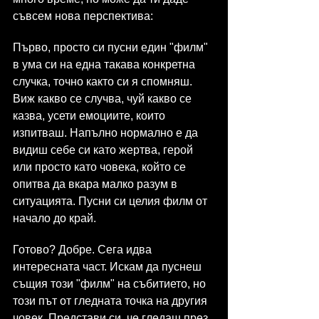
съвсем нова перспектива:
Първо, просто си пусни един "филм" 
в ума си на една такава конкретна 
случка, точно както си я спомняш. 
Виж какво се случва, чуй какво се 
казва, усети емоциите, които 
изпитваш. Напълно нормално е да 
видиш себе си като жертва, герой 
или просто като човека, който се 
опитва да вкара малко разум в 
ситуацията. Пусни си целия филм от 
начало до край.
Готово? Добре. Сега идва 
интересната част. Искам да пуснеш 
същия този "филм" на събитието, но 
този път от гледната точка на другия 
човек. Представи си, че гледаш през 