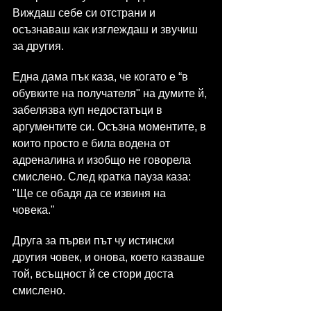
Виждаш себе си отстрани и 
осъзнаваш как изглеждаш и звучиш 
за другия.
Една дама пък каза, че когато е “в 
обувките на получателя" на думите й, 
забелязва куп недостатъци в 
аргументите си. Осъзна моментите, в 
които просто е била водена от 
адреналина и изобщо не говорела 
смислено. След кратка пауза каза: 
"Ще се обадя да се извиня на 
човека."
Друга за първи път чу истински 
другия човек, и онова, което казваше 
той, всъщност й се стори доста 
смислено.