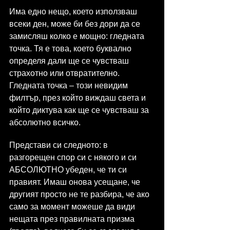
Има едно нещо, което използваш 
всеки ден, може би без дори да се 
замисляш колко е мощно: гледната 
точка. Тя е това, което буквално 
определя дали ще се чувстваш 
страхотно или отвратително. 
Гледната точка – този невидим 
филтър, през който виждаш света и 
който диктува как ще се чувстваш за 
абсолютно всичко.
Представи си следното: в 
разгорещен спор си с някого и си 
АБСОЛЮТНО убеден, че ти си 
правият. Имаш онова усещане, че 
другият просто не те разбира, че ако 
само за момент можеше да види 
нещата през правилната призма 