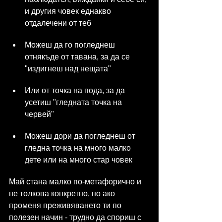
и другия човек еднакво 
отдалечени от теб
Можеш да го погледнеш 
отнякъде от тавана, за да се 
"издигнеш над нещата"
Или от точка на пода, за да 
усетиш "гледната точка на 
червей"
Можеш дори да погледнеш от 
гледна точка на много малко 
дете или на много стар човек
Май стана малко по-метафорично и 
не толкова конкретно, но ако 
променя преживяването ти по 
полезен начин - трудно да спориш с 