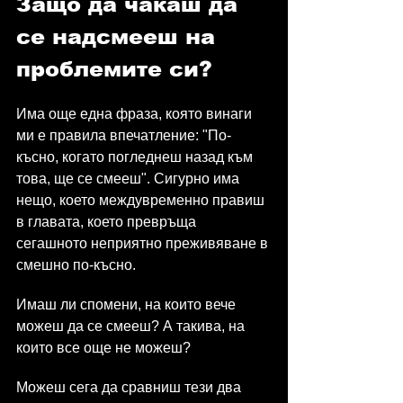
Защо да чакаш да 
се надсмееш на 
проблемите си?
Има още една фраза, която винаги 
ми е правила впечатление: "По-
късно, когато погледнеш назад към 
това, ще се смееш". Сигурно има 
нещо, което междувременно правиш 
в главата, което превръща 
сегашното неприятно преживяване в 
смешно по-късно.
Имаш ли спомени, на които вече 
можеш да се смееш? А такива, на 
които все още не можеш?
Можеш сега да сравниш тези два 