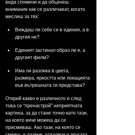
вида спомени и да обърнеш 
внимание как се различават, когато 
мислиш за тях:
Виждаш ли себе си в единия, а в 
другия не?
Единият застинал образ ли е, а 
другият филм?
Има ли разлика в цвета, 
размера, яркостта или локацията 
във вътрешната ти представа?
Открий какво е различното и след 
това се “пренастрой” неприятната 
картина, за да стане точно като тази, 
на която вече можеш да се 
присмиваш. Ако тази, на която се 
смееш, е далече, отдалечи и другата 