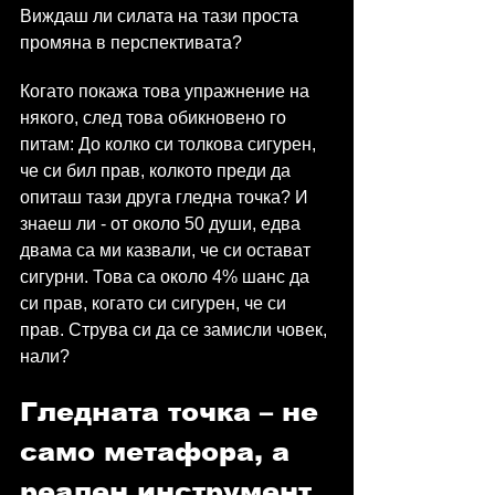
Виждаш ли силата на тази проста 
промяна в перспективата?
Когато покажа това упражнение на 
някого, след това обикновено го 
питам: До колко си толкова сигурен, 
че си бил прав, колкото преди да 
опиташ тази друга гледна точка? И 
знаеш ли - от около 50 души, едва 
двама са ми казвали, че си остават 
сигурни. Това са около 4% шанс да 
си прав, когато си сигурен, че си 
прав. Струва си да се замисли човек, 
нали?
Гледната точка – не 
само метафора, а 
реален инструмент