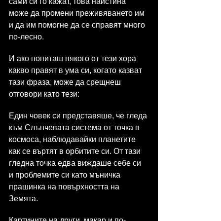
сами си го кажат, това наистина 
може да промени преживяването им 
и да им помогне да се справят много 
по-лесно.
И ако попиташ някого от тези хора 
какво правят в ума си, когато казват 
тази фраза, може да срещнеш 
отговори като тези:
Един човек си представяше, че гледа 
към Слънчевата система от точка в 
космоса, наблюдавайки планетите 
как се въртят в орбитите си. От тази 
гледна точка едва виждаше себе си 
и проблемите си като мъничка 
прашинка на повърхността на 
Земята.
Картините на други, макар и по-