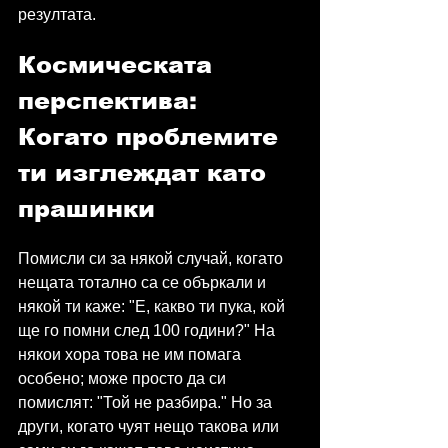
резултата.
Космическата 
перспектива: 
Когато проблемите 
ти изглеждат като 
прашинки
Помисли си за някой случай, когато 
нещата тотално са се объркали и 
някой ти каже: "Е, какво ти пука, кой 
ще го помни след 100 години?" На 
някои хора това не им помага 
особено; може просто да си 
помислят: "Той не разбира." Но за 
други, когато чуят нещо такова или 