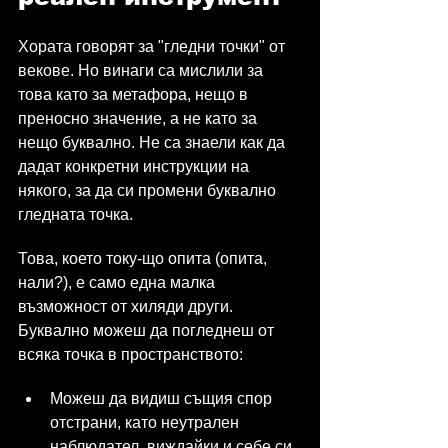
Хората говорят за "гледни точки" от 
векове. Но винаги са мислили за 
това като за метафора, нещо в 
преносно значение, а не като за 
нещо буквално. Не са знаели как да 
дадат конкретни инструкции на 
някого, за да си промени буквално 
гледната точка.
Това, което току-що опита (опита, 
нали?), е само една малка 
възможност от хиляди други. 
Буквално можеш да погледнеш от 
всяка точка в пространството:
Можеш да видиш същия спор 
отстрани, като неутрален 
наблюдател, виждайки и себе си, 