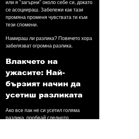
или я "загърни" около себе си, докато 
се асоциираш. Забележи как тази 
промяна променя чувствата ти към 
тези спомени.
Намираш ли разлика? Повечето хора 
забелязват огромна разлика.
Влакчето на 
ужасите: Най-
бързият начин да 
усетиш разликата
Ако все пак не си усетил голяма 
разлика, пробвай следното 
упражнение:
Усети се седнал на пейка в 