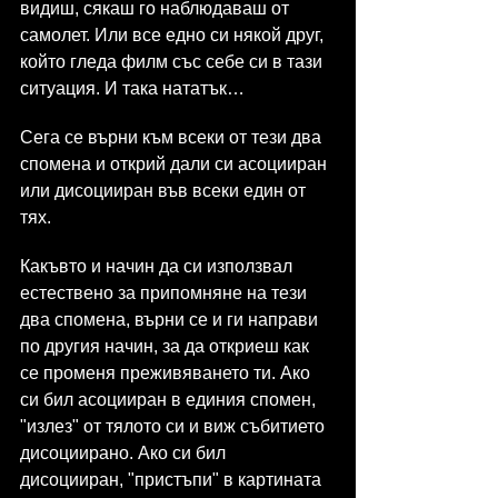
видиш, сякаш го наблюдаваш от 
самолет. Или все едно си някой друг, 
който гледа филм със себе си в тази 
ситуация. И така нататък…
Сега се върни към всеки от тези два 
спомена и открий дали си асоцииран 
или дисоцииран във всеки един от 
тях.
Какъвто и начин да си използвал 
естествено за припомняне на тези 
два спомена, върни се и ги направи 
по другия начин, за да откриеш как 
се променя преживяването ти. Ако 
си бил асоцииран в единия спомен, 
"излез" от тялото си и виж събитието 
дисоциирано. Ако си бил 
дисоцииран, "пристъпи" в картината 