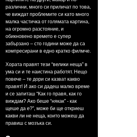
различни, много си приличат по това, 
че виждат проблемите си като много 
малка частичка от голямата картина, 
на огромно разстояние, и 
обикновено времето е супер 
забързано – сто години може да са 
компресирани в едно кратко филмче.
Хората правят тези “велики неща” в 
ума си и те наистина работят. Нещо 
повече – те дори си казват какво 
правят! И ако си дадеш малко време 
и се запиташ “Как го правя, как го 
виждам? Ако беше “някак” - как 
щеше да е?”, може би ще откриеш 
какви ли не неща, които можеш да 
правиш с мозъка си.