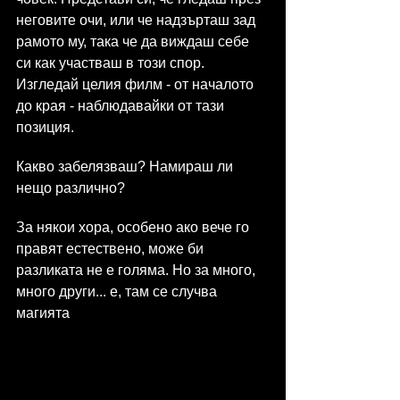
неговите очи, или че надзърташ зад 
рамото му, така че да виждаш себе 
си как участваш в този спор. 
Изгледай целия филм - от началото 
до края - наблюдавайки от тази 
позиция.
Какво забелязваш? Намираш ли 
нещо различно?
За някои хора, особено ако вече го 
правят естествено, може би 
разликата не е голяма. Но за много, 
много други... е, там се случва 
магията