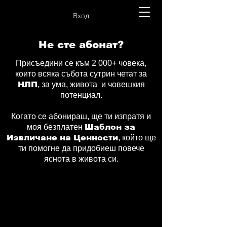
Вход
Не сте абонат?
Присъедини се към 2 000+ човека,
които всяка събота сутрин четат за
НЛП
, за ума, живота и човешкия
потенциал.
Когато се абонираш, ще ти изпратя и
моя безплатен
Шаблон за
Извличане на Ценности
, който ще
ти помогне да придобиеш повече
яснота в живота си.