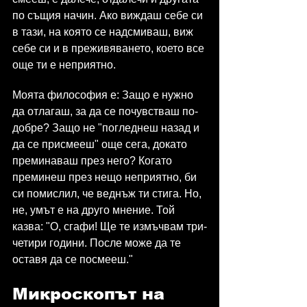
по същия начин. Ако виждаш себе си 
в тази, на която се надсмиваш, виж 
себе си и в преживяването, което все 
още ти е неприятно.
Моята философия е: Защо е нужно 
да отлагаш, за да се почувстваш по-
добре? Защо не "погледнеш назад и 
да се присмееш" още сега, докато 
преминаваш през него? Когато 
преминеш през нещо неприятно, би 
си помислил, че веднъж ти стига. Но, 
не, умът е на друго мнение. Той 
казва: "О, сгафи! Ще те измъчвам три-
четири години. После може да те 
оставя да се посмееш."
Микроскопът на 