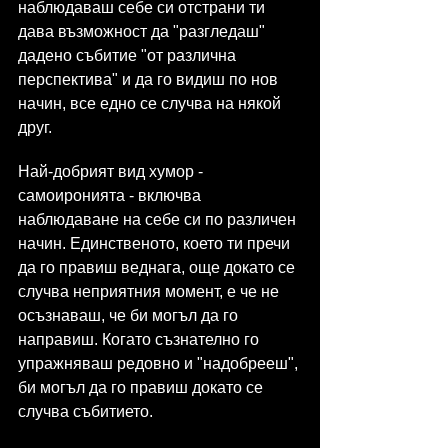
наблюдаваш себе си отстрани ти 
дава възможност да "разгледаш" 
дадено събитие "от различна 
перспектива" и да го видиш по нов 
начин, все едно се случва на някой 
друг.
Най-добрият вид хумор - 
самоиронията - включва 
наблюдаване на себе си по различен 
начин. Единственото, което ти пречи 
да го правиш веднага, още докато се 
случва неприятния момент, е че не 
осъзнаваш, че би могъл да го 
направиш. Когато съзнателно го 
упражняваш редовно и "надобрееш", 
би могъл да го правиш докато се 
случва събитието.